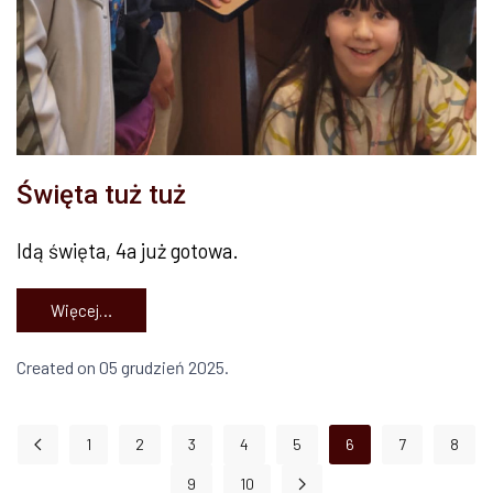
Święta tuż tuż
Idą święta, 4a już gotowa.
Więcej…
Created on 05 grudzień 2025.
1
2
3
4
5
6
7
8
9
10